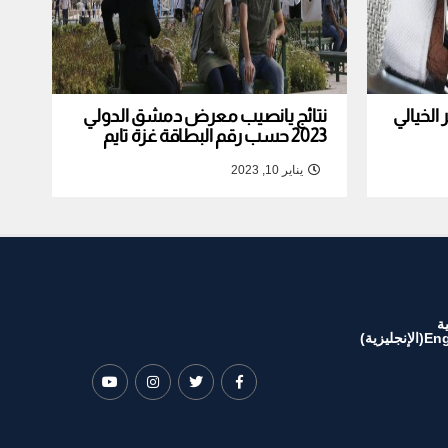
لخيالي
نتائج يانصيب معرض دمشق الدولي
2023 حسب رقم البطاقة غزة تايم
يناير 10, 2023
ة
Eng
(
الإنجليزية
)