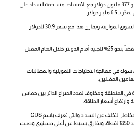
الثانية المرتقبة من الصندوق والبالغة نحو 377 مليون دولار مع الأقساط مستحقة السداد على
يار دولار.
وسجل الدولار مستوى 43.69 جنيه في السوق الموازية، ويقارن هذا مع سعر 30.9 للدولار
وتوقع بنك “HSBC” الأسبوع الماضي خفضاً بنحو 25% للجنيه أمام الدولار خلال العام المقبل
سواء في معالجة الاحتياجات التمويلية والمطالبات
عامين المقبلين.
ة في المنطقة ومخاوف تمدد الصراع الدائر بين حماس
ة وارتفاع أسعار الطاقة.
وفي هذه الأثناء، ارتفعت عقود مبادلة مخاطر التخلف عن السداد والتي تعرف باسم CDS
بالقرب من أعلى مستوياتها التاريخية عند 1850 نقطة، وبفارق بسيط عن أعلى مستوى وصلت