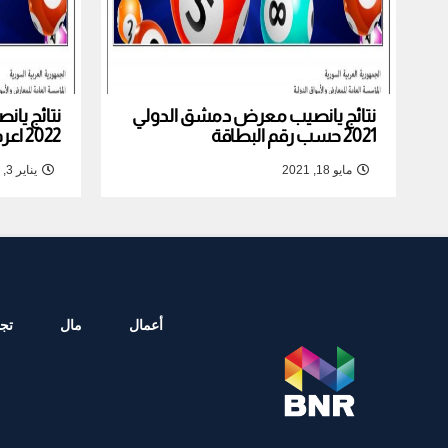
نتائج يانصيب معرض دمشق الدولي
نتائج يا
2021 حسب رقم البطاقة
2022 اعرف نتيجة بطاقتك
مايو 18, 2021
يناير 3, 2022
أعمال
مال
تجا