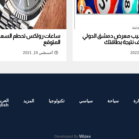
نصيب معرض دمشق الدولي
ساعات رولكس تحطم السعر ا
المتوقع
أغسطس 19, 2021
العربي
رة
سياحة
سياسي
تكنولوجيا
المزيد
lish
Wizex
Developed By