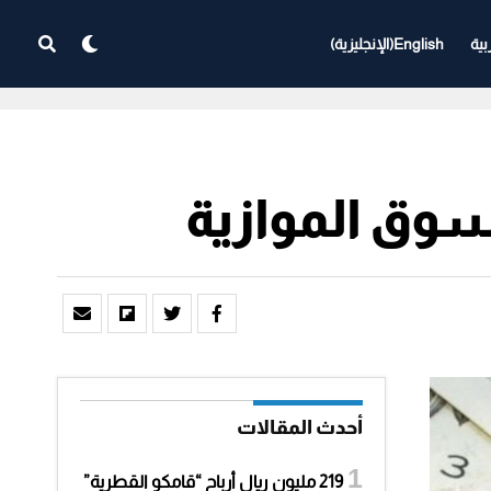
بية
English
(
الإنجليزية
)
وق الموازية
أحدث المقالات
219 مليون ريال أرباح “قامكو القطرية”