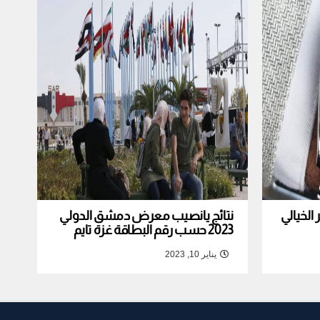
لخيالي
نتائج يانصيب معرض دمشق الدولي
2023 حسب رقم البطاقة غزة تايم
يناير 10, 2023