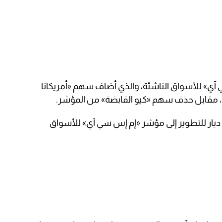
ي آي» للأسواق الناشئة، والذي أضاف سهم «أمريكانا
ي، مقابل حذف سهم «كيو القابضة» من المؤشر.
ار للتطوير إلى مؤشر «إم إس سي آي» للأسواق