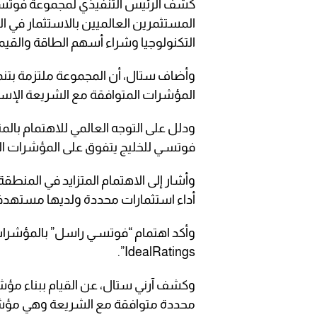
كشف الرئيس التنفيذي لمجموعة فوتسي 
المستثمرين العالميين بالاستثمار في ا
التكنولوجيا وشراء أسهم الطاقة والقيم
وأضاف ستال، أن المجموعة ملتزمة بتن
المؤشرات المتوافقة مع الشريعة الإسل
ودلل على التوجه العالمي للاهتمام بال
فوتسـي للخليج يتفوق على المؤشرات الع
وأشار إلى الاهتمام المتزايد في المن
أداء استثمارات محددة ولديها مستهدف
وأكد اهتمام “فوتسـي راسل” بالمؤشرات
IdealRatings”.
وكشف آرني ستال، عن القيام ببناء م
محددة متوافقة مع الشريعة وهي مؤش