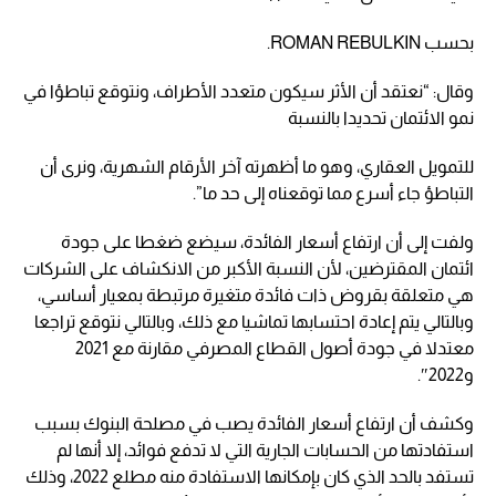
بحسب ROMAN REBULKIN.
وقال: “نعتقد أن الأثر سيكون متعدد الأطراف، ونتوقع تباطؤا في
نمو الائتمان تحديدا بالنسبة
للتمويل العقاري، وهو ما أظهرته آخر الأرقام الشهرية، ونرى أن
التباطؤ جاء أسرع مما توقعناه إلى حد ما”.
ولفت إلى أن ارتفاع أسعار الفائدة، سيضع ضغطا على جودة
ائتمان المقترضين، لأن النسبة الأكبر من الانكشاف على الشركات
هي متعلقة بقروض ذات فائدة متغيرة مرتبطة بمعيار أساسي،
وبالتالي يتم إعادة احتسابها تماشيا مع ذلك، وبالتالي نتوقع تراجعا
معتدلا في جودة أصول القطاع المصرفي مقارنة مع 2021
و2022″.
وكشف أن ارتفاع أسعار الفائدة يصب في مصلحة البنوك بسبب
استفادتها من الحسابات الجارية التي لا تدفع فوائد، إلا أنها لم
تستفد بالحد الذي كان بإمكانها الاستفادة منه مطلع 2022، وذلك