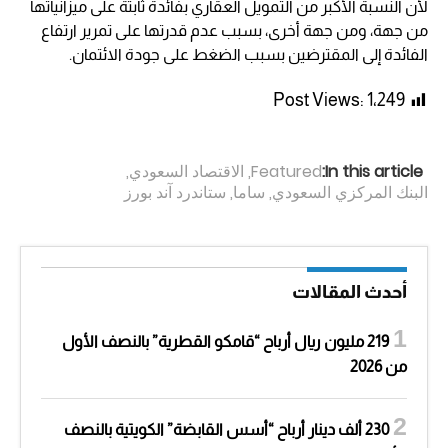
لأن النسبة الأكبر من التمويل العقاري بفائدة ثابتة على ميزانياتها
من جهة، ومن جهة أخرى، بسبب عدم قدرتها على تمرير ارتفاع
الفائدة إلى المقترضين بسبب الضغط على جودة الائتمان.
Post Views:
1٬249
In this article:
Featured
,
الاقتصاد السعودي
,
البنك المركزي السعودي
,
ساما
,
ستاندرد آند بورز
أحدث المقالات
219 مليون ريال أرباح “قامكو القطرية” بالنصف الأول
من 2026
230 ألف دينار أرباح “أسس القابضة” الكويتية بالنصف