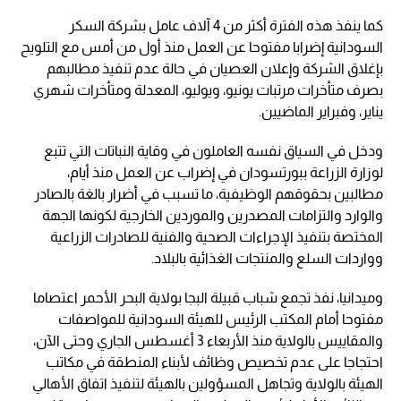
كما ينفذ هذه الفترة أكثر من 4 آلاف عامل بشركة السكر
السودانية إضرابا مفتوحا عن العمل منذ أول من أمس مع التلويح
بإغلاق الشركة وإعلان العصيان في حالة عدم تنفيذ مطالبهم
بصرف متأخرات مرتبات يونيو، ويوليو، المعدلة ومتأخرات شهري
يناير، وفبراير الماضيين.
ودخل في السياق نفسه العاملون في وقاية النباتات التي تتبع
لوزارة الزراعة ببورتسودان في إضراب عن العمل منذ أيام،
مطالبين بحقوقهم الوظيفية، ما تسبب في أضرار بالغة بالصادر
والوارد والتزامات المصدرين والموردين الخارجية لكونها الجهة
المختصة بتنفيذ الإجراءات الصحية والفنية للصادرات الزراعية
وواردات السلع والمنتجات الغذائية بالبلاد.
وميدانيا، نفذ تجمع شباب قبيلة البجا بولاية البحر الأحمر اعتصاما
مفتوحا أمام المكتب الرئيس للهيئة السودانية للمواصفات
والمقاييس بالولاية منذ الأربعاء 3 أغسطس الجاري وحتى الآن،
احتجاجا على عدم تخصيص وظائف لأبناء المنطقة في مكاتب
الهيئة بالولاية وتجاهل المسؤولين بالهيئة لتنفيذ اتفاق الأهالي