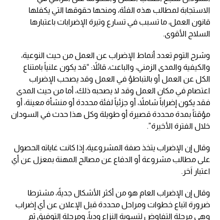
الاستجابة لمطالب هذه الفئة، ومنحها حقوقها التي يكفلها
قانون العمل، ما تسبب في تسارع وتيرة الإضرابات باعتبارها
السلاح الأقوى.
وشرح التوم تعدد أنماط الإضراب عن العمل من حيث النوعية،
والكيفية والمدى الزمني، والباعث، قائلاً: “قد يكون علنياً بامتناع
الكل عن العمل أو بالتباطؤ في العمل وقد يصحب الإضراب
اعتصام في مكان العمل وقد لا يصحبه ذلك، أما من حيث المدى
فقد يكون إضراباً شاملاً، أو جزئياً لفئة محددة أو منشأة معينة، أو
مؤقتاً بمدة محددة قصيرة أو طويلة وكل هذا حدث في السودان
خلال الفترة الأخيرة”.
وقال إن الإضراب يتخذ صفة المشروعية، إذا كانت غاياته الحصول
على مطالب مشروعة أو الدفاع عن مصالح المهنة بمعزل عن أي
اعتبار اَخر.
وقال إن الإضراب العام هو من أكثر الأشكال جديةً، مشترطا
ضرورة اتباع خطوات ومراحل محددة قبل الإعلان عن أي إضراب
وهي مرحلة التفاوض لتسوية النزاع ودياً، ومرحلة التوفيق ثم