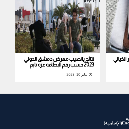
لخيالي
نتائج يانصيب معرض دمشق الدولي
2023 حسب رقم البطاقة غزة تايم
يناير 10, 2023
ة
Eng
(
الإنجليزية
)