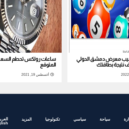
نصيب معرض دمشق الدولي
ساعات رولكس تحطم السعر ا
المتوقع
أغسطس 19, 2021
العربي
رة
سياحة
سياسي
تكنولوجيا
المزيد
lish