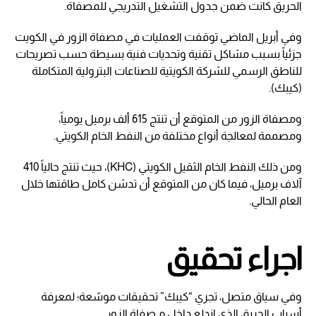
الحريق كانت ضمن جدول التشغيل التدريجي للمصفاة.
وفي أبريل الماضي توقفت العمليات في مصفاة الزور في الكويت
جزئياً بسبب مشاكل تقنية وتحديات فنية بسيطة حسب تصريحات
للناطق الرسمي للشركة الكويتية للصناعات البترولية المتكاملة
(كيبك).
ومصفاة الزور من المتوقع أن تنتج 615 ألف برميل يومياً،
ومصممة لمعالجة أنواع مختلفة من النفط الخام الكويتي.
ومن ذلك النفط الخام الثقيل الكويتي (KHC)، حيث تنتج حالياً 410
آلاف برميل، فيما كان من المتوقع أن تدشن كامل طاقتها خلال
العام الحالي.
اجراء تحقيق
وفي سياق متصل، تجري “كيبك” تحقيقات موسّعة؛ لمعرفة
أسباب الحريق الذي اندلع داخل مـصفاة الزور.