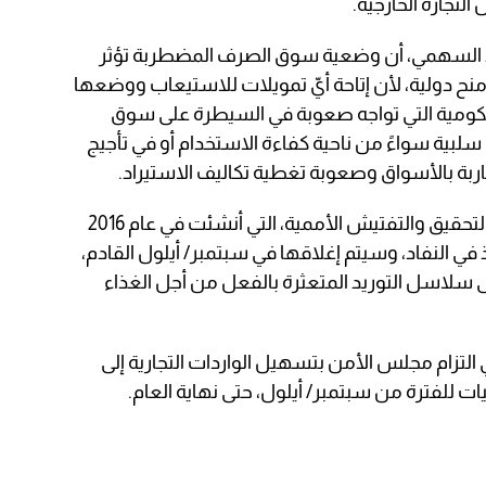
لتجارة الخارجية.
د السهمي، أن وضعية سوق الصرف المضطربة تؤثر
نح دولية، لأن إتاحة أيّ تمويلات للاستيعاب ووضعها
حكومية التي تواجه صعوبة في السيطرة على سوق
بية سواءً من ناحية كفاءة الاستخدام أو في تأجيج
ة بالأسواق وصعوبة تغطية تكاليف الاستيراد.
كما وتؤكد الأمم المتحدة أنّ تمويل آلية التحقيق والتفتيش الأممية، التي أنشئت في عام 2016
ذ في النفاد، وسيتم إغلاقها في سبتمبر/ أيلول القادم،
ى سلاسل التوريد المتعثرة بالفعل من أجل الغذاء
 في التزام مجلس الأمن بتسهيل الواردات التجارية إلى
يات للفترة من سبتمبر/ أيلول، حتى نهاية العام.