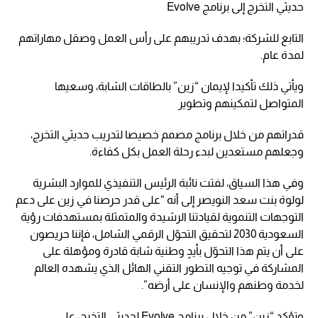
حديثي التخرج إلى برنامج Evolve
التابع للشركة؛ بهدف تدريبهم على رأس العمل وصقل مهاراتهم
لمدة عام.
ويأتي ذلك تأكيدا لإيمان “زين” بالطاقات الشابة، وسعيها
المتواصل لتمكينهم وتطوير
قدراتهم من خلال برنامج مصمم خصيصا لتدريب حديثي التخرج،
وجعلهم مستعدين لبدء رحلة العمل بكل كفاءة.
وفي هذا السياق، لفتت نائبة الرئيس التنفيذي للموارد البشرية
لولوة بنت سعد النويصر إلى أنه “على قدر حرصنا في زين على دعم
التوجهات التنموية لقيادتنا الرشيدة والمتمثلة بمستهدفات رؤية
السعودية 2030 لتحقيق التحوّل الرقمي الشامل، فإننا حريصون
على أن يتم هذا التحوّل بأيدٍ وطنية شابة قادرة ومؤهلة على
المشاركة في توجيه التطور التقني الهائل الذي يشهده العالم
لخدمة وطنهم والإنسان على أرضه”.
وتؤكد “زين” من خلال برنامج Evolve لحديثي التخرج، على