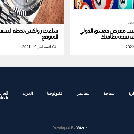
نصيب معرض دمشق الدولي
ساعات رولكس تحطم السعر ا
المتوقع
أغسطس 19, 2021
العربي
رة
سياحة
سياسي
تكنولوجيا
المزيد
lish
Wizex
Developed By