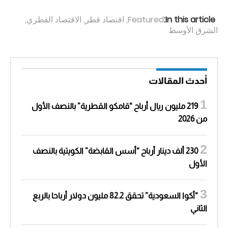
In this article:
Featured
,
اقتصاد قطر
,
الاقتصاد القطري
,
الشرق الأوسط
أحدث المقالات
219 مليون ريال أرباح “قامكو القطرية” بالنصف الأول
من 2026
230 ألف دينار أرباح “أسس القابضة” الكويتية بالنصف
الأول
“أكوا السعودية” تحقق 82.2 مليون دولار أرباحا بالربع
الثاني