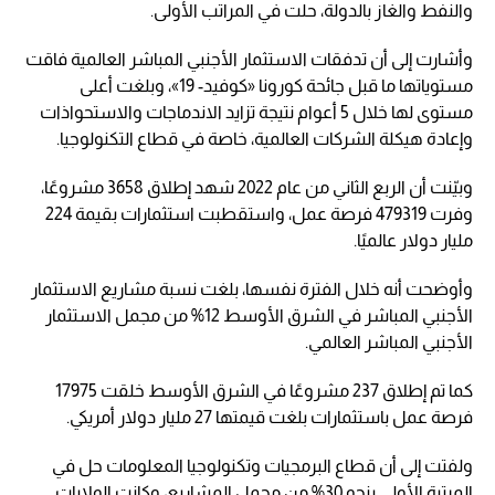
والنفط والغاز بالدولة، حلت في المراتب الأولى.
وأشارت إلى أن تدفقات الاستثمار الأجنبي المباشر العالمية فاقت
مستوياتها ما قبل جائحة كورونا «‏‏كوفيد- 19»‏‏، وبلغت أعلى
مستوى لها خلال 5 أعوام نتيجة تزايد الاندماجات والاستحواذات
وإعادة هيكلة الشركات العالمية، خاصة في قطاع التكنولوجيا.
وبيّنت أن الربع الثاني من عام 2022 شهد إطلاق 3658 مشروعًا،
وفرت 479319 فرصة عمل، واستقطبت استثمارات بقيمة 224
مليار دولار عالميًا.
وأوضحت أنه خلال الفترة نفسها، بلغت نسبة مشاريع الاستثمار
الأجنبي المباشر في الشرق الأوسط 12% من مجمل الاستثمار
الأجنبي المباشر العالمي.
كما تم إطلاق 237 مشروعًا في الشرق الأوسط خلقت 17975
فرصة عمل باستثمارات بلغت قيمتها 27 مليار دولار أمريكي.
ولفتت إلى أن قطاع البرمجيات وتكنولوجيا المعلومات حل في
المرتبة الأولى بنحو 30% من مجمل المشاريع، وكانت الولايات