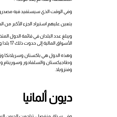
وفي الوقت الذي سيستفيد فيه مصدرو ال
يتعين عليهم استيراد الجزء الأكبر من ال
ويبلغ عدد البلدان في قائمة الدول المت
الأسواق المالية إلى حدوث ذلك 17 بلدا وهو مستوى قياسي.
وهذه الدول هي باكستان وسريلانكا وزامبي
وطاجيكستان والسلفادور وسورينام والإك
وفنزويلا.
ديون ألمانيا
وفي سياق منفصل، تراجعت الديون السيادي