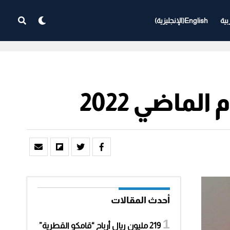
بية
English
(
الإنجليزية
)
ماضي 2022
أحدث المقالات
219 مليون ريال أرباح “قامكو القطرية”