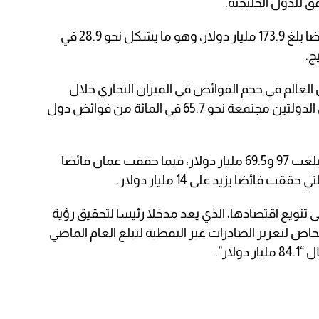
فيما تأتي الإمارات ثانيا بعد تسجيلها فائضا بلغ 173.9 مليار دولار، وهو ما يشكل نحو 28.9 في
ج.
 العالم في حجم الفوائض في الميزان التجاري خلال
العام الماضي 2022، فيما يشكل حصص الدولتين مجتمعة نحو 65.7 في المائة من فوائض دول
بعد ذلك جاءت قطر والكويت بفوائض بلغت 97 و69.5 مليار دولار، فيما حققت عمان فائضا
تنويع اقتصادها، الذي يعد مدخلا رئيسا لتحقيق رؤية
الخاص لتعزيز الصادرات غير النفطية لتبلغ العام الماضي