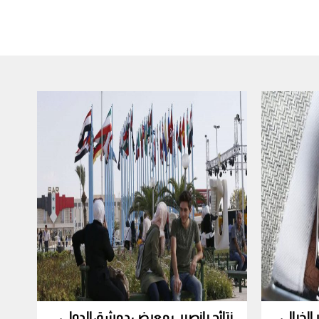
لخيالي
نتائج يانصيب معرض دمشق الدولي