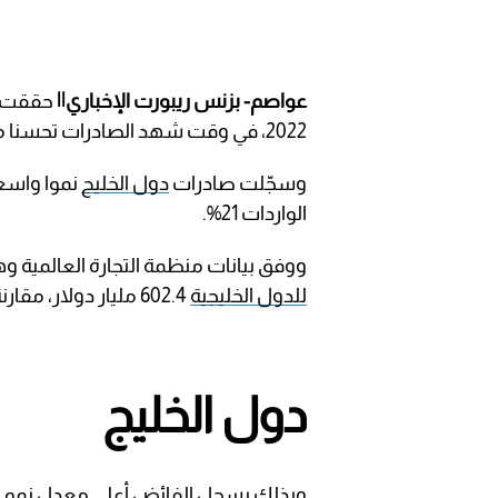
عواصم- بزنس ريبورت الإخباري||
حققت دو
2022، في وقت شهد الصادرات تحسنا ملحوظا.
وسجّلت صادرات
دول الخليج
الواردات 21%.
ووفق بيانات منظمة التجارة العالمية وهي
للدول الخليجية
602.4 مليار دولار، مقارنة بفائض 313.2 مليار دولار في 2021.
دول الخليج
وبذلك يسجل الفائض أعلى معدل نمو منذ 2018، بنحو 92 في المائة وبفارق 289.25 مليا