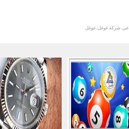
اعي
,
شركة غوغل
,
غوغل