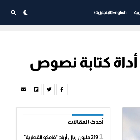
بية
English
(
الإنجليزية
)
أداة كتابة نصوص
أحدث المقالات
219 مليون ريال أرباح “قامكو القطرية”