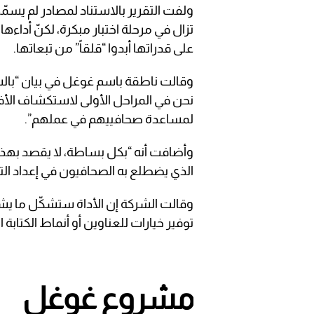
ولفت التقرير بالاستناد لمصادر لم يسمّها
تزال في مرحلة اختبار مبكرة، لكنّ أداءه
على قدراتها أبدوا “قلقاً” من تبعاتها.
وقالت ناطقة باسم غوغل في بيان “بالش
نحن في المراحل الأولى لاستكشاف الأف
لمساعدة صحافييهم في عملهم”.
وأضافت أنه “بكل بساطة، لا يقصد بهذه
الذي يضطلع به الصحافيون في إعداد التق
وقالت الشركة إن الأداة ستشكّل ما يش
توفير خيارات للعناوين أو أنماط الكتابة ا
مشروع غوغل