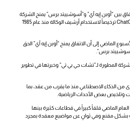
اق بين “أوبن إيه آي” و”أسوشييتد برس” يمنح الشركة
المطورة لبرنامج “تشات جي بي تي” ChatGPT ترخيصاً لاستخدام أرشيف الوكالة منذ عام 1985
وع الماضي إلى أن الاتفاق يمنح “أوبن إيه آي” الحق
سوشييتد برس”.
لشركة المطورة لـ”تشات جي بي تي” وخبرتها في تطوير
 من الذكاء الاصطناعي منذ ما يقرب من عقد، بما
ركات وتلخيص بعض الأحداث الرياضية.
العام الماضي قلقاً كبيراً في قطاعات كثيرة بينها
ابة بشكل مقنع وفي ثوانٍ عن مواضيع معقدة بمجرد