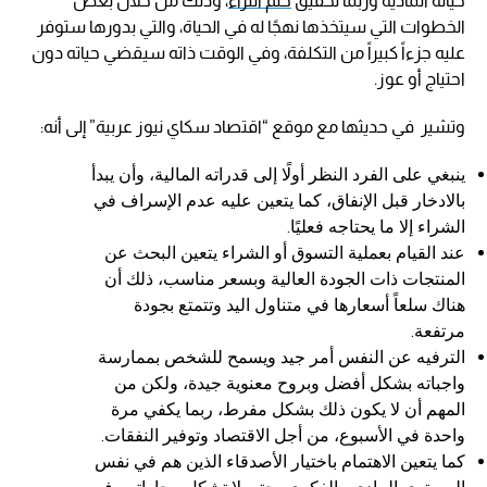
حياته المادية وربما تحقيق
حلم الثراء
، وذلك من خلال بعض
الخطوات التي سيتخذها نهجًا له في الحياة، والتي بدورها ستوفر
عليه جزءاً كبيراً من التكلفة، وفي الوقت ذاته سيقضي حياته دون
احتياج أو عوز.
وتشير في حديثها مع موقع “اقتصاد سكاي نيوز عربية” إلى أنه:
ينبغي على الفرد النظر أولًا إلى قدراته المالية، وأن يبدأ
بالادخار قبل الإنفاق، كما يتعين عليه عدم الإسراف في
الشراء إلا ما يحتاجه فعليًا.
عند القيام بعملية التسوق أو الشراء يتعين البحث عن
المنتجات ذات الجودة العالية وبسعر مناسب، ذلك أن
هناك سلعاً أسعارها في متناول اليد وتتمتع بجودة
مرتفعة.
الترفيه عن النفس أمر جيد ويسمح للشخص بممارسة
واجباته بشكل أفضل وبروح معنوية جيدة، ولكن من
المهم أن لا يكون ذلك بشكل مفرط، ربما يكفي مرة
واحدة في الأسبوع، من أجل الاقتصاد وتوفير النفقات.
كما يتعين الاهتمام باختيار الأصدقاء الذين هم في نفس