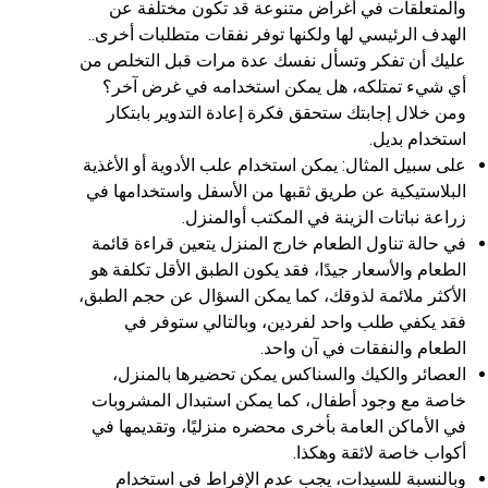
والمتعلقات في أغراض متنوعة قد تكون مختلفة عن
الهدف الرئيسي لها ولكنها توفر نفقات متطلبات أخرى..
عليك أن تفكر وتسأل نفسك عدة مرات قبل التخلص من
أي شيء تمتلكه، هل يمكن استخدامه في غرض آخر؟
ومن خلال إجابتك ستحقق فكرة إعادة التدوير بابتكار
استخدام بديل.
على سبيل المثال: يمكن استخدام علب الأدوية أو الأغذية
البلاستيكية عن طريق ثقبها من الأسفل واستخدامها في
زراعة نباتات الزينة في المكتب أوالمنزل.
في حالة تناول الطعام خارج المنزل يتعين قراءة قائمة
الطعام والأسعار جيدًا، فقد يكون الطبق الأقل تكلفة هو
الأكثر ملائمة لذوقك، كما يمكن السؤال عن حجم الطبق،
فقد يكفي طلب واحد لفردين، وبالتالي ستوفر في
الطعام والنفقات في آن واحد.
العصائر والكيك والسناكس يمكن تحضيرها بالمنزل،
خاصة مع وجود أطفال، كما يمكن استبدال المشروبات
في الأماكن العامة بأخرى محضره منزليًا، وتقديمها في
أكواب خاصة لائقة وهكذا.
وبالنسبة للسيدات، يجب عدم الإفراط في استخدام