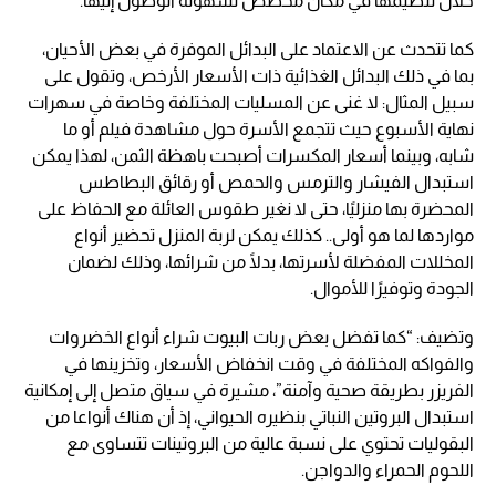
خلال تنظيمها في مكان مخصص لسهولة الوصول إليها.
كما تتحدث عن الاعتماد على البدائل الموفرة في بعض الأحيان،
بما في ذلك البدائل الغذائية ذات الأسعار الأرخص، وتقول على
سبيل المثال: لا غنى عن المسليات المختلفة وخاصة في سهرات
نهاية الأسبوع حيث تتجمع الأسرة حول مشاهدة فيلم أو ما
شابه، وبينما أسعار المكسرات أصبحت باهظة الثمن، لهذا يمكن
استبدال الفيشار والترمس والحمص أو رقائق البطاطس
المحضرة بها منزليًا، حتى لا نغير طقوس العائلة مع الحفاظ على
مواردها لما هو أولى.. كذلك يمكن لربة المنزل تحضير أنواع
المخللات المفضلة لأسرتها، بدلًا من شرائها، وذلك لضمان
الجودة وتوفيرًا للأموال.
وتضيف: “كما تفضل بعض ربات البيوت شراء أنواع الخضروات
والفواكه المختلفة في وقت انخفاض الأسعار، وتخزينها في
الفريزر بطريقة صحية وآمنة”، مشيرة في سياق متصل إلى إمكانية
استبدال البروتين النباتي بنظيره الحيواني، إذ أن هناك أنواعا من
البقوليات تحتوي على نسبة عالية من البروتينات تتساوى مع
اللحوم الحمراء والدواجن.