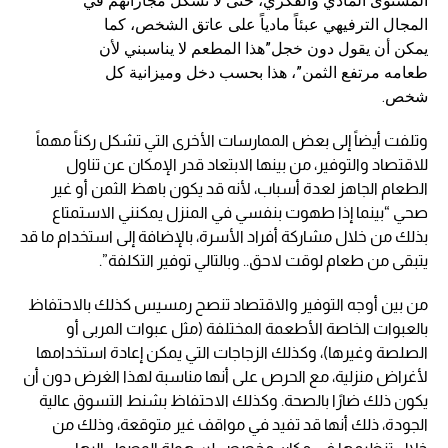
المستوى المادي والفكري، حتى لا تشكل مجاراتهم في
المجال الترفيهي عبئاً مادياً على عاتق الشخص، كما
يمكن أن يقول دون خجل”هذا المطعم لا يناسبني لأن
طعامه مرتفع الثمن”، هذا بحسب دخل وميزانية كل
شخص.
وتلفت أيضاً إلى بعض الممارسات الأخرى التي تشكل ركناً مهماً
للاقتصاد والتوفير، من بينها الابتعاد قدر الإمكان عن تناول
الطعام الجاهز لعدة أسباب، لأنه قد يكون باهظ الثمن أو غير
صحي “بينما إذا طهوت بنفسي في المنزل يمكنني الاستمتاع
بذلك من خلال مشاركة أفراد الأسرة، بالإضافة إلى استخدام ما قد
يتبقى من طعام لوقت لاحق.. وبالتالي توفير التكلفة”.
من بين أوجه التوفير والاقتصاد تنصح رمسيس كذلك بالاحتفاظ
بالعبوات الخاصة الأطعمة المختلفة (مثل عبوات المربى أو
الصلصة وغيرها)، وكذلك الزجاجات التي يمكن إعادة استخدامها
لأغراض منزلية، مع الحرص على أنها مناسبة لهذا الغرض دون أن
يكون ذلك ضارًا بالصحة. وكذلك الاحتفاظ بشنط التسوق عالية
الجودة، ذلك أنها قد تفيد في مواقف غير متوقعة، وذلك من