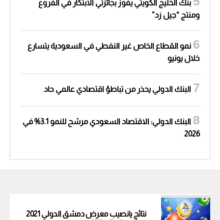
بنك الخليج الكويتي يفوز بجائزتي الابتكار في الفروع
ومنتج “جيل زد”
نمو القطاع الخاص غير النفطي في السعودية يتسارع
خلال يونيو
البنك الدولي يحذر من تباطؤ اقتصادي عالمي حاد
البنك الدولي: الاقتصاد السعودي مرشح للنمو 3.1% في
2026
نتائج يانصيب معرض دمشق الدولي 2021