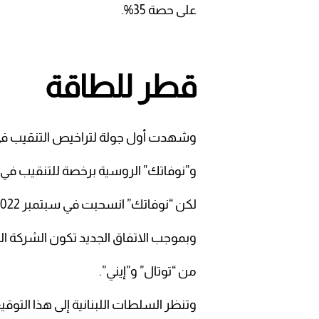
على حصة 35%.
قطر للطاقة
وشهدت أول جولة لتراخيص التنقيب في لبنان، عام 2017، فوز تحالف 
و”نوفاتك” الروسية برخصة للتنقيب في ا
لكن “نوفاتك” انسحبت في سبتمبر 2022، تاركة حصتها البالغة 20% في أيدي الحكومة اللبنانية،
وبموجب الاتفاق الجديد تكون الشركة القط
من “توتال” و”إيني”.
وتنظر السلطات اللبنانية إلى هذا التوق