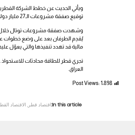
توقيع صفقة مشروعات الـ27 مليار دولار بين وزارة النفط العراقية وعملاقة الطاقة الفرنسية.
وشهدت صفقة مشروعات توتال خلال الأشهر
يُقدِم الطرفان بعد على وضع خطوات 
مالية قد تهدد تنفيذها والتي يعوّل عليها العراق ل
تجري قطر للطاقة محادثات للاستحواذ
العراق.
Post Views:
1٬898
In this article:
اقتصاد قطر
,
الاقتصاد الق