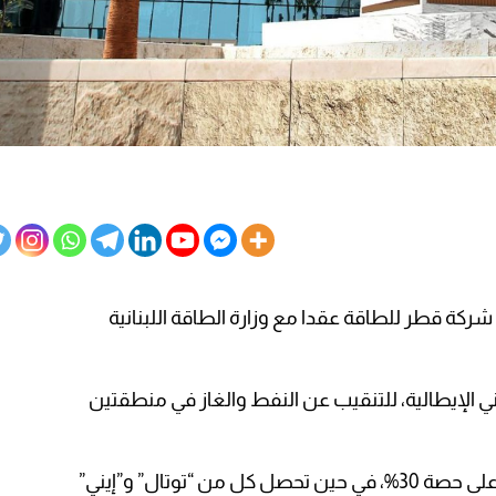
كة قطر للطاقة عقدا مع وزارة الطاقة اللبنانية
ني الإيطالية، للتنقيب عن النفط والغاز في منطقتين
” على حصة 30%، في حين تحصل كل من “توتال” و”إيني”