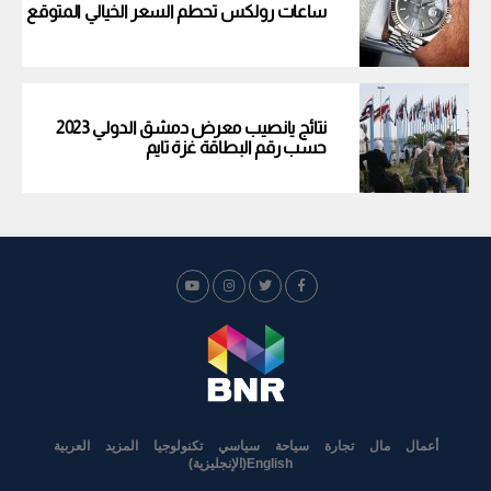
ساعات رولكس تحطم السعر الخيالي المتوقع
نتائج يانصيب معرض دمشق الدولي 2023
حسب رقم البطاقة غزة تايم
أعمال
مال
تجارة
سياحة
سياسي
تكنولوجيا
المزيد
العربية
English
(
الإنجليزية
)