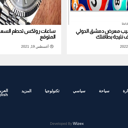
نصيب معرض دمشق الدولي
ساعات رولكس تحطم السعر ا
المتوقع
أغسطس 19, 2021
العربي
رة
سياحة
سياسي
تكنولوجيا
المزيد
lish
Wizex
Developed By