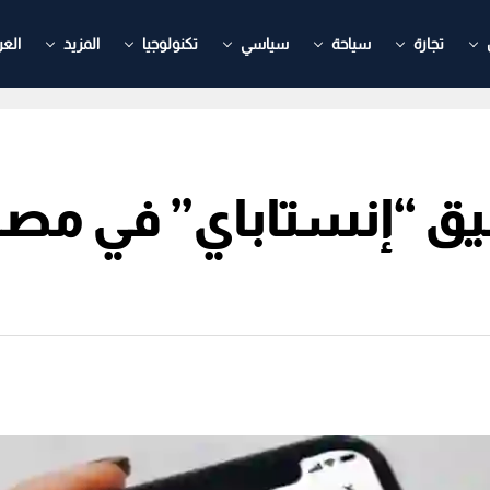
تجارة
سياحة
سياسي
تكنولوجيا
المزيد
العر
ق “إنستاباي” في مصر