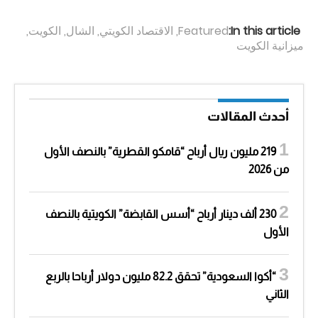
In this article:
Featured
,
الاقتصاد الكويتي
,
الشال
,
الكويت
,
ميزانية الكويت
أحدث المقالات
219 مليون ريال أرباح “قامكو القطرية” بالنصف الأول
من 2026
230 ألف دينار أرباح “أسس القابضة” الكويتية بالنصف
الأول
“أكوا السعودية” تحقق 82.2 مليون دولار أرباحا بالربع
الثاني