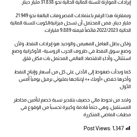
إيرادات الموازنة للسنة المالية الحالية نحو 31.838 مليار دينار.
وبمقارنة هذا الرقم باعتمادات المصروفات البالغة نحو 21.949
مليار دينار، فمن المحتمل أن تسجل ميزانيةالكويت للسنة المالية
الحالية 2022/2023 فائضاً قيمته 9.889 مليارات.
ولكن يظل العامل المهيمن والوحيد هو إيرادات النفط، ولأن
وضع سوق النفط في ظروف الحرب الروسية- الأوكرانية وضع
استثنائي، وأداء الاقتصاد العالمي المحتمل بات مكان قلق.
كما وبدأت ضغوط إلى الأدنى على كل من أسعار وإنتاج النفط
وآخرها خفض «أوبك +» لإنتاجها بمليونَي برميل يومياً أمس
الأول.
ولابد من تحوط مالي حصيف بتقدير نسبة خصم لتأمين مخاطر
المستقبل، وهي حتماً قادمة وكبيرة تحسباً من الوقوع في
مطبات الماضي المتكررة.
Post Views:
1٬347