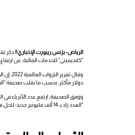
الرياض- بزنس ريبورت الإخباري||
ذكر تقر
“كابجيميني” للخدمات المالية، عن ارتفاع
وقال تقري
دولار فأكثر، بحسب ما نقلت صحيفة “الأنب
“العدد زاد بـ 14 ألف مليونير جديد؛ لتحل في المركز الـ17 عالميا”.