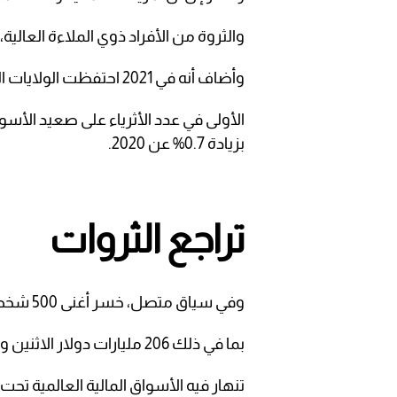
والثروة من الأفراد ذوي الملاءة العالية، بنسبة 13.2% و13.8
وأضاف أنه في 2021 احتفظت الولايات المتحدة واليابان وألمانيا والصين توالياً بالمراكز الأربعة
بزيادة 0.7% عن 2020.
تراجع الثروات
وفي سياق متصل، خسر أغنى 500 شخص في العالم ما مجموعه 1.4 تريليون دولار هذا العام،
بما في ذلك 206 مليارات دولار الاثنين وحده، وفقًا لمؤشر بلومبيرغ للمليارديرات، في وقت
تنهار فيه الأسواق المالية العالمية تحت