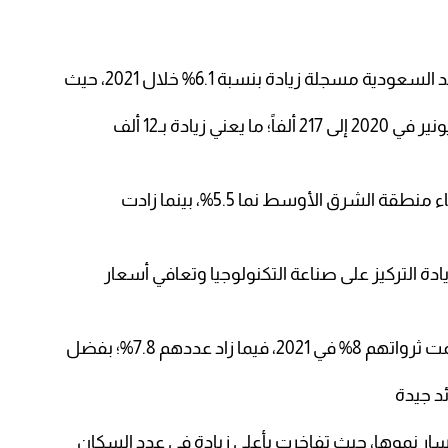
ارتفع عدد المليونيرات من 205 آلاف مليونير في 2020 إلى 217 ألفاً؛ ما يعني زيادة بـ12 ألف
وقال تقرير الثروات العالمية إن عدد أثرياء منطقة الشرق الأوسط نما 5.5%، بينما زادت
يادة التركيز على صناعة التكنولوجيا وتعافي أسعار
زاد عددهم 7.8%؛ بفضل
د جيدة
سار نموها، حيث تفاخرت بأعلى زيادة في عدد السكان