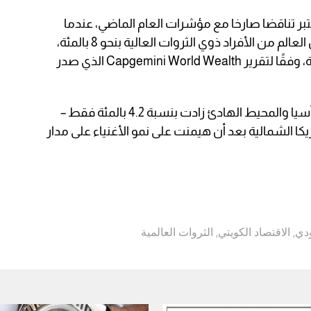
عتبر تناقضا صارخا مع مؤشرات العام الماضي، عندما
أدى ارتفاع الأسواق إلى زيادة عدد سكان العالم من الأفراد ذوي الثروات العالية بنحو 8 بالمئة،
بما في ذلك 13 بالمئة في أمريكا الشمالية، وفقًا لتقرير Capgemini World Wealth الذي صدر
وأظهرت البيانات أن مراتب الأثرياء في آسيا والمحيط الهادئ زادت بنسبة 4.2 بالمئة فقط –
كا الشمالية بعد أن هيمنت على نمو الأغنياء على مدار
ودي
,
الاقتصاد الكويتي
,
الثروات العالمية