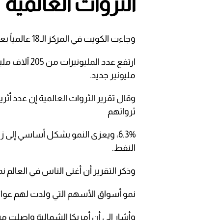
الثروات العالمية
وجاءت الكويت في المركز الـ18 عالمياً بعد السعودية مسجلة زيادة بنسبة 6.1% خلال 2021، حيث
مليونير جديد.
ثرواتهم
6.3%، ويعزى النمو بشكل أساسي إلى ز
النفط.
وذكر التقرير أن أغنى الناس في العالم نمت ثرواتهم 8% في 2021، فيما 
نمو أسواق الأسهم التي ولدت لهم عوائ
وأشار إلى أن أمريكا الشمالية واصلت م