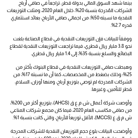
بينما شهد السوق المالي بدولة قطر، تراجعاً في صافي أرباح
الشركات المُدرجة بنسبة 20%، خلال العام 2020، ومثلت التوزيعات
النقدية ما نسبته 50%، من اجمالي صافي الأرباح، بعائد استثماري
قدره 2.7%.
ووفقاً للبيانات فإن التوزيعات النقدية في قطاع الصناعة بلغت
نحو 3.8 مليار ريال قطري، فيما تراجعت التوزيعات النقدية لقطاع
البضائع والسلع بنسبة 35%، إلى 1.4 مليار ريال قطري.
وهبطت صافي التوزيعات النقدية في قطاع البنوك بأكثر من
25%؛ وذلك بضغط من المخصصات، كما أن ما نسبته 17%، من
الشركات المدرجة لم توصي بتوزيع أرباح، ومنها أوزان، السلام،
قطر للتأمين، وغيرها.
وأوصت شركة أعمال ش م ع ق (AHCS)، بتوزيع أكثر من 200%،
من صافي مكاسب العام 2020، فيما كان مجمع شركات المناعي
ش م ق ع (MCCS)، الأقل توزيعاً للأرباح، والتي كانت بنسبة 1%.
وأوضحت البيانات بلوغ حجم التوزيعان النقدية للشركات المدرجة