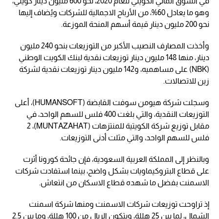
في السوق المالي الكويتي للعام 2020، نحو 600 مليون دينار كويتي،
وهو ما يعادل 60%، من الأرباح الاجمالية للشركات ويُضاف إليها
نحو 200 مليون دينار قيمة أسهم المنحة الموزعة.
وأخذت المصارف النصيب الأكبر من التوزيعات بنحو 240 مليون
دينار، منها 148 مليون دينار توزيعات نقدية لبنك الكويت الوطني
(NBK) على مساهميه، و142 مليون دينار توزيعات نقدية لشركة
زين للاتصالات.
وسجلت شركة هيومن سوفت القابضة (HUMANSOFT)، أعلى
التوزيعات النقدية، والتي بلغت 400 فلس للسهم الواحد، في
مقابل توزيع شركة الكويتية للمنتزهات (MUNTAZAHAT)، 2
فلس للسهم الواحد، والتي مثلت أدنى التوزيعات.
وبالنظر إلى المملكة العربية السعودية، فإن جائحة كورونا أثرت
على قطاع البتروكيماويات بشكل واضح، بينما استفادت شركات
الاسمنت بفضل ما شهده قطاع الاسكان من انتعاش.
إذ تراوحت توزيعات شركات الاسمنت ومنها شركة اسمنت
الشمال، لما بين 25 هللة، ويتكون الريال من 100 هللة، وما بين 2.5