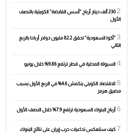
230 ألف دينار أرباح “أسس القابضة” الكويتية بالنصف
الأول
“أكوا السعودية” تحقق 82.2 مليون دولار أرباحا بالربع
الثاني
السيولة المحلية في قطر ترتفع 9.86% خلال يونيو
الاقتصاد الكويتي ينكمش 4.6% في الربع الأول بسبب
مضيق هرمز
أرباح البنوك السعودية ترتفع 7.9% خلال النصف الأول
كيف ستنعكس تداعيات حرب إيران على نتائج البنوك