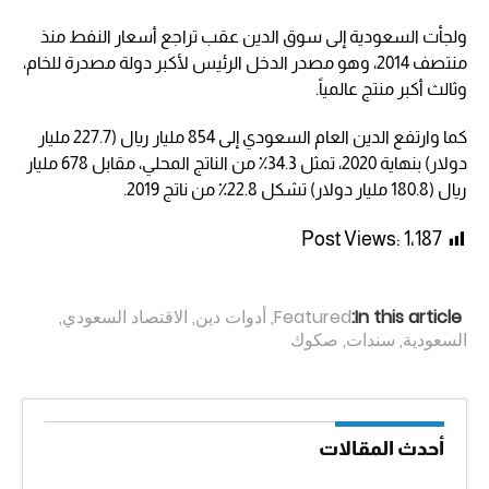
ولجأت السعودية إلى سوق الدين عقب تراجع أسعار النفط منذ
منتصف 2014، وهو مصدر الدخل الرئيس لأكبر دولة مصدرة للخام،
وثالث أكبر منتج عالمياً.
كما وارتفع الدين العام السعودي إلى 854 مليار ريال (227.7 مليار
دولار) بنهاية 2020، تمثل 34.3٪ من الناتج المحلي، مقابل 678 مليار
ريال (180.8 مليار دولار) تشكل 22.8٪ من ناتج 2019.
Post Views:
1٬187
In this article:
Featured
,
أدوات دين
,
الاقتصاد السعودي
,
السعودية
,
سندات
,
صكوك
أحدث المقالات