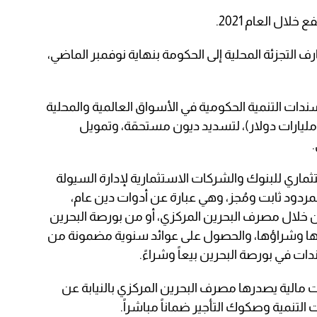
ف التجزئة المحلية إلى الحكومة بنهاية نوفمبر الماضي،
ندات التنمية الحكومية في الأسواق العالمية والمحلية
قيمة إجمالية تبلغ نحو 2.3 مليار دينار (6 مليارات دولار)، لتسديد ديون مستحقة، وتمويل
.
ثماري للبنوك والشركات الاستثمارية لإدارة السيولة
مردود ثابت ومُجز، وهي عبارة عن أدوات دين عام،
لال مصرف البحرين المركزي، أو من بورصة البحرين
عها وشراؤها، والحصول على عوائد سنوية مضمونة من
ات في بورصة البحرين بيعاً وشراءً.
ت مالية يصدرها مصرف البحرين المركزي بالنيابة عن
لتنمية وصكوك التأجير ضماناً مباشراً.