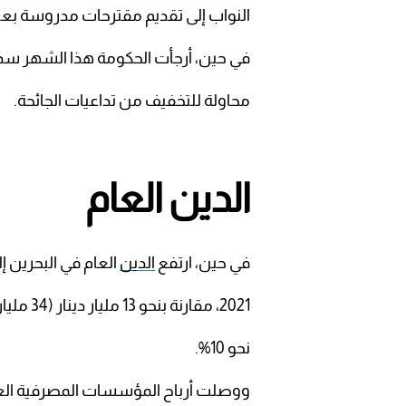
النواب إلى تقديم مقترحات مدروسة بعيدا
في حين، أرجأت الحكومة هذا الشهر سداد أ
محاولة للتخفيف من تداعيات الجائحة.
الدين العام
في حين، ارتفع
الدين
العام في البحرين إلى 14.41 مليار دينار (37 مليار دولار) بنهاية شه
2021، مقارنة بنحو 13 مليار دينار (34 مليار دولار) للشهر نفسه من عام 2020، وبنسبة نمو تبلغ
نحو 10%.
ووصلت أرباح المؤسسات المصرفية العالمية والإقليم