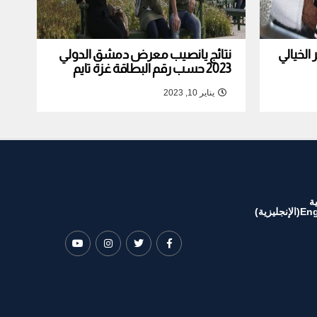
لخيالي
نتائج يانصيب معرض دمشق الدولي
2023 حسب رقم البطاقة غزة تايم
يناير 10, 2023
ة
Eng
(
الإنجليزية
)