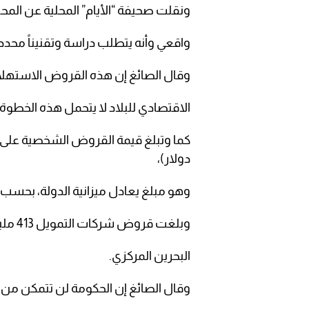
ونقلت صحيفة “الأيام” المحلية عن المح
واقعي وأنه يتطلب دراسة وتقنيناً محدداً
وقال الصائغ إن هذه القروض الاستهلاكية
الاقتصادي للبلاد لا يتحمل هذه الخطوة.
دولار)،
وهو مبلغ يعادل ميزانية الدولة، بحسب 
وبلغت قروض شركات التمويل 413 مليون دينار (1.095 مليار دولار)، وفق بيانات مصرف
البحرين المركزي.
وقال الصائغ إن الحكومة لن تتمكن من تلبي