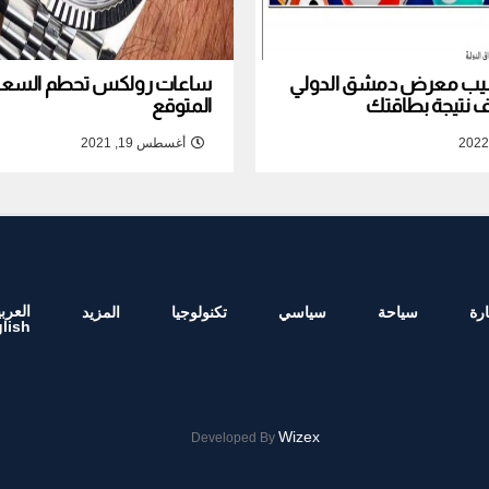
نصيب معرض دمشق الدولي
ساعات رولكس تحطم السعر ا
المتوقع
أغسطس 19, 2021
العربي
رة
سياحة
سياسي
تكنولوجيا
المزيد
lish
Wizex
Developed By