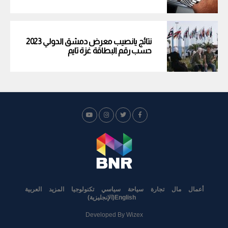
نتائج يانصيب معرض دمشق الدولي 2023
حسب رقم البطاقة غزة تايم
أعمال
مال
تجارة
سياحة
سياسي
تكنولوجيا
المزيد
العربية
English
(
الإنجليزية
)
Developed By
Wizex