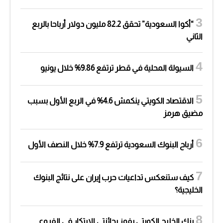
“أكوا السعودية” تحقق 82.2 مليون دولار أرباحا بالربع
الثاني
السيولة المحلية في قطر ترتفع 9.86% خلال يونيو
الاقتصاد الكويتي ينكمش 4.6% في الربع الأول بسبب
مضيق هرمز
أرباح البنوك السعودية ترتفع 7.9% خلال النصف الأول
كيف ستنعكس تداعيات حرب إيران على نتائج البنوك
الخليجية؟
بنك الخليج الكويتي يفوز بجائزتي الابتكار في الفروع