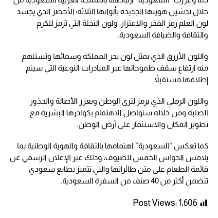
خلال تدشين هويتها الجديدة بألوانها الثلاثة؛ الأخضر الذي يجسد
لون العلم رمز الفخر والاعتزاز، ولون النخلة التي ترمز للكرم
والثقافة والضيافة السعودية.
واللون الأزرق الذي يمثل لون بحر المملكة وسمائها وتستلهم
منه ارتفاع سقف طموحاتها عبر المبادرات النوعية التي سيتم
إطلاقها مستقبلاً.
واللون الرملي الذي يرمز لثرى الوطن ويعزز الأصالة والجذور
الصلبة ومن خلاله ستواصل الاهتمام بكوادرها البشرية مع
تطوير المكان والاستثمار على أرض الوطن.
كما تعكس “السعودية” اهتمامها بالثقافة والهوية الوطنية بما
يلامس الحواس الخمس للضيوف، وذلك عبر الإعلان الرسمي عن
قائمة الطعام على متن طائراتها والتي تتميز بطابع سعودي
تتضمن أكثر من 40 صنف من السفرة السعودية.
Post Views:
1٬606