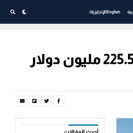
بية
English
(
الإنجليزية
)
“ميغا للهندسة” الهندية تفوز بعقد بقيمة 225.5 مليون دولار
أحدث المقالات