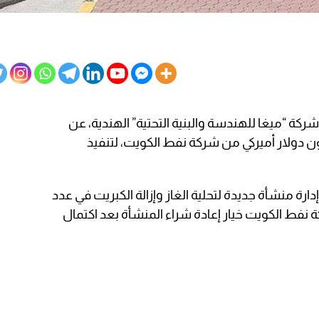
ركة “ميغا للهندسة والبنية التحتية” الهندية، عن
عقد جديد تبلغ قيمته 225.5 مليون دولار أميركي من شركة نفط الكويت، لتنفيذ
ة منشأة جديدة لتحلية الغاز وإزالة الكبريت في عدد
نفط الكويت خيار إعادة شراء المنشأة بعد اكتمال