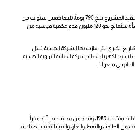
وقالت الشركة في بيانٍ رسمي إن مدة تنفيذ المشروع تبلغ 790 يوماً، تليها خمس سنوات من
التشغيل والصيانة، مشيرةً إلى أن المنشأة ستُعالج نحو 120 مليون قدم مكعبة قياسية من
يع الكبرى التي فازت بها الشركة الهندية خلال
 لتوليد الكهرباء لصالح شركة الطاقة النووية الهندية
لخام في منغوليا.
وتأسست شركة “ميغا للهندسة والبنية التحتية” عام 1989، وتتخذ من مدينة حيدر آباد مقراً
مل الطاقة، والنفط والغاز، والبنية التحتية الصناعية.