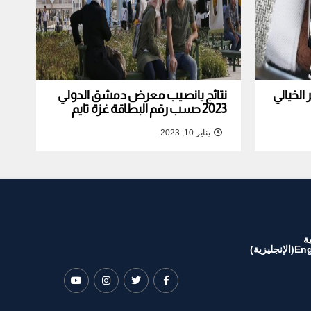
لخيالي
نتائج يانصيب معرض دمشق الدولي
2023 حسب رقم البطاقة غزة تايم
يناير 10, 2023
ة
Eng
(
الإنجليزية
)