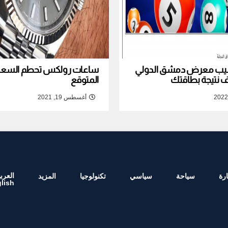
نصيب معرض دمشق الدولي
ساعات رولكس تحطم السعر ا
المتوقع
أغسطس 19, 2021
العربي
رة
سياحة
سياسي
تكنولوجيا
المزيد
lish