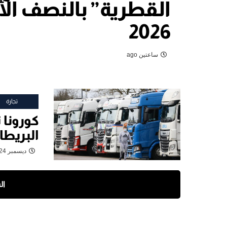
القطرية” بالنصف ال
2026
ساعتين ago
تجارة
كورونا 
البريطان
ديسمبر 24, 2020
ال