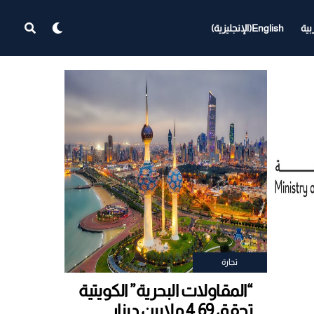
بية
English
(
الإنجليزية
)
تجارة
“المقاولات البحرية” الكويتية
تحقق 4.69 ملايين دينار