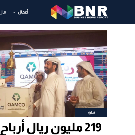
أعمال
مال
تجارة
219 مليون ريال أربا