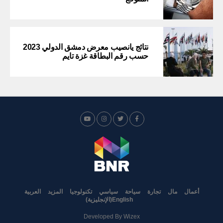
نتائج يانصيب معرض دمشق الدولي 2023
حسب رقم البطاقة غزة تايم
أعمال
مال
تجارة
سياحة
سياسي
تكنولوجيا
المزيد
العربية
English
(
الإنجليزية
)
Developed By
Wizex