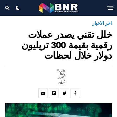
Exit mobile version
اخر الاخبار
خلل تقني يصدر عملات
رقمية بقيمة 300 تريليون
دولار خلال لحظات
Publis
hed
أكتوبر
17,
2025